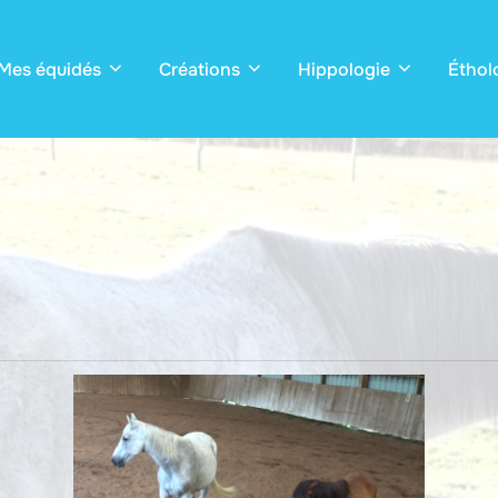
Mes équidés
Créations
Hippologie
Éthol