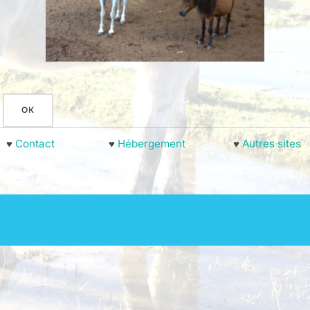
♥
Contact
♥
Hébergement
♥
Autres sites