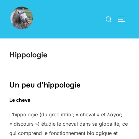
Aller
au
Rechercher :
PERMUT
contenu
Hippologie
Un peu d’hippologie
Le cheval
L’hippologie (du grec ιππος « cheval » et λόγος
« discours ») étudie le cheval dans sa globalité, ce
qui comprend le fonctionnement biologique et