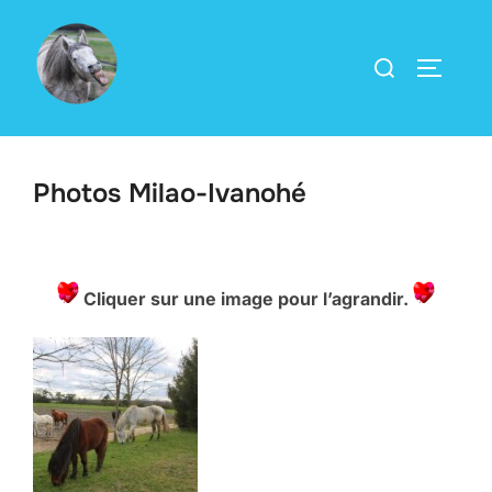
Aller
au
Rechercher :
PERMUT
contenu
Photos Milao-Ivanohé
Cliquer sur une image pour l’agrandir.