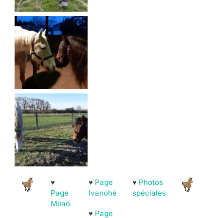
♥
♥
Page
♥
Photos
Page
Ivanohé
spéciales
Milao
♥
Page